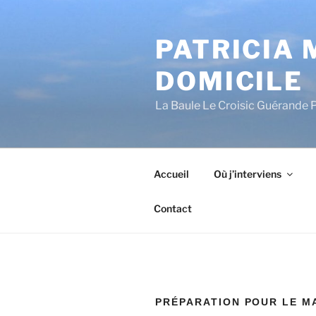
Aller
au
PATRICIA 
contenu
principal
DOMICILE
La Baule Le Croisic Guérande 
Accueil
Où j’interviens
Contact
PRÉPARATION POUR LE M