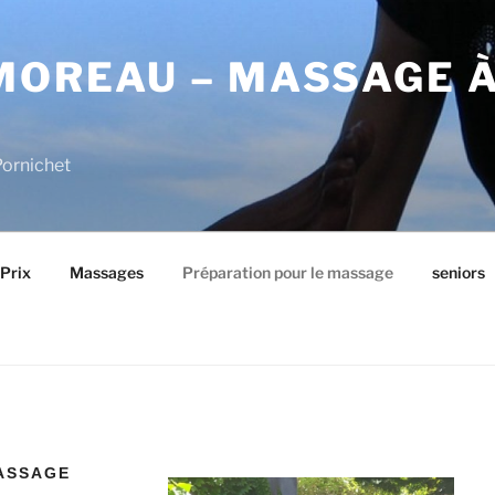
MOREAU – MASSAGE 
Pornichet
Prix
Massages
Préparation pour le massage
seniors
ASSAGE