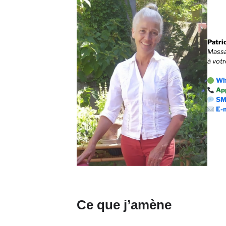
Patri
Massa
à votr
Wh
Ap
S
E-
Ce que j’amène