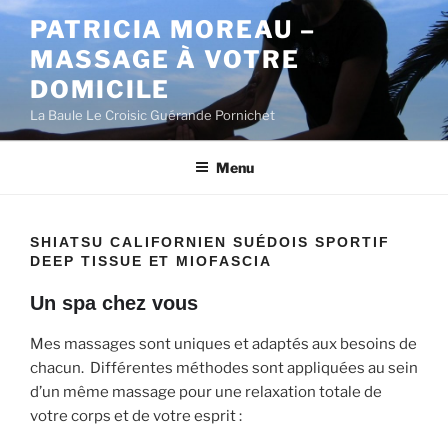
Aller
PATRICIA MOREAU –
au
MASSAGE À VOTRE
contenu
principal
DOMICILE
La Baule Le Croisic Guérande Pornichet
Menu
SHIATSU CALIFORNIEN SUÉDOIS SPORTIF
DEEP TISSUE ET MIOFASCIA
Un spa chez vous
Mes massages sont uniques et adaptés aux besoins de
chacun. Différentes méthodes sont appliquées au sein
d’un même massage pour une relaxation totale de
votre corps et de votre esprit :